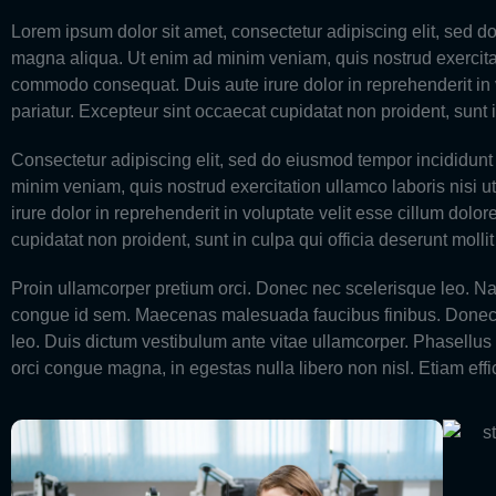
Lorem ipsum dolor sit amet, consectetur adipiscing elit, sed d
magna aliqua. Ut enim ad minim veniam, quis nostrud exercitati
commodo consequat. Duis aute irure dolor in reprehenderit in v
pariatur. Excepteur sint occaecat cupidatat non proident, sunt i
Consectetur adipiscing elit, sed do eiusmod tempor incididunt
minim veniam, quis nostrud exercitation ullamco laboris nisi 
irure dolor in reprehenderit in voluptate velit esse cillum dolor
cupidatat non proident, sunt in culpa qui officia deserunt molli
Proin ullamcorper pretium orci. Donec nec scelerisque leo. N
congue id sem. Maecenas malesuada faucibus finibus. Donec vita
leo. Duis dictum vestibulum ante vitae ullamcorper. Phasellus u
orci congue magna, in egestas nulla libero non nisl. Etiam effici