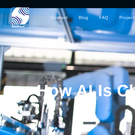
Contact
Blog
FAQ
Project
How AI Is C