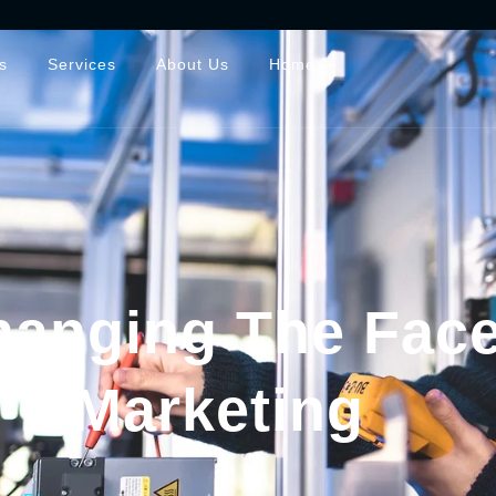
s
Services
About Us
Home
hanging The Face 
Marketing